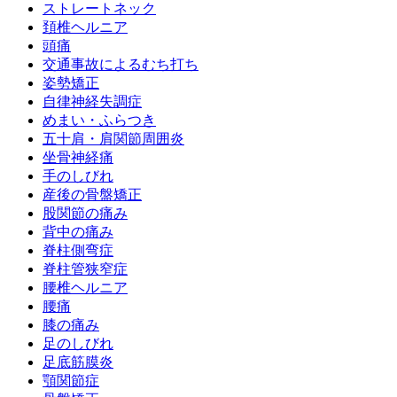
ストレートネック
頚椎ヘルニア
頭痛
交通事故によるむち打ち
姿勢矯正
自律神経失調症
めまい・ふらつき
五十肩・肩関節周囲炎
坐骨神経痛
手のしびれ
産後の骨盤矯正
股関節の痛み
背中の痛み
脊柱側弯症
脊柱管狭窄症
腰椎ヘルニア
腰痛
膝の痛み
足のしびれ
足底筋膜炎
顎関節症