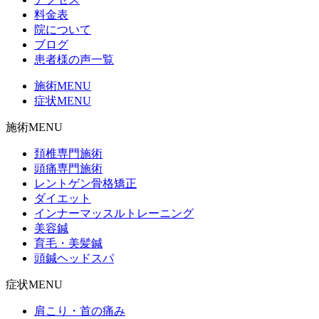
料金表
院について
ブログ
患者様の声一覧
施術MENU
症状MENU
施術MENU
頚椎専門施術
頭痛専門施術
レントゲン骨格矯正
ダイエット
インナーマッスルトレーニング
美容鍼
育毛・美髪鍼
頭鍼ヘッドスパ
症状MENU
肩こり・首の痛み