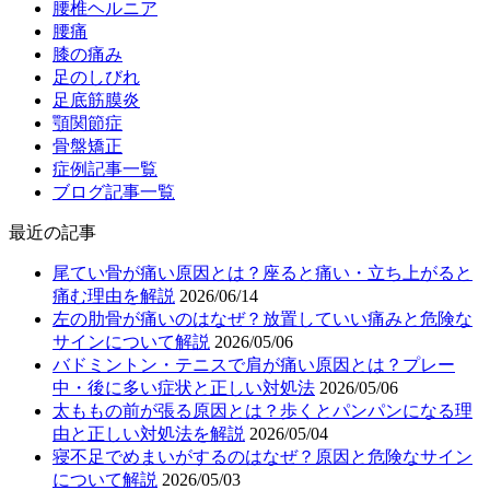
腰椎ヘルニア
腰痛
膝の痛み
足のしびれ
足底筋膜炎
顎関節症
骨盤矯正
症例記事一覧
ブログ記事一覧
最近の記事
尾てい骨が痛い原因とは？座ると痛い・立ち上がると
痛む理由を解説
2026/06/14
左の肋骨が痛いのはなぜ？放置していい痛みと危険な
サインについて解説
2026/05/06
バドミントン・テニスで肩が痛い原因とは？プレー
中・後に多い症状と正しい対処法
2026/05/06
太ももの前が張る原因とは？歩くとパンパンになる理
由と正しい対処法を解説
2026/05/04
寝不足でめまいがするのはなぜ？原因と危険なサイン
について解説
2026/05/03