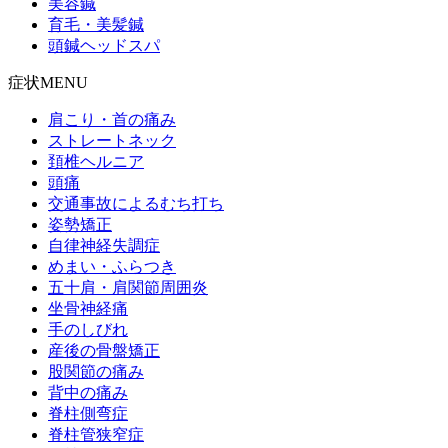
美容鍼
育毛・美髪鍼
頭鍼ヘッドスパ
症状MENU
肩こり・首の痛み
ストレートネック
頚椎ヘルニア
頭痛
交通事故によるむち打ち
姿勢矯正
自律神経失調症
めまい・ふらつき
五十肩・肩関節周囲炎
坐骨神経痛
手のしびれ
産後の骨盤矯正
股関節の痛み
背中の痛み
脊柱側弯症
脊柱管狭窄症