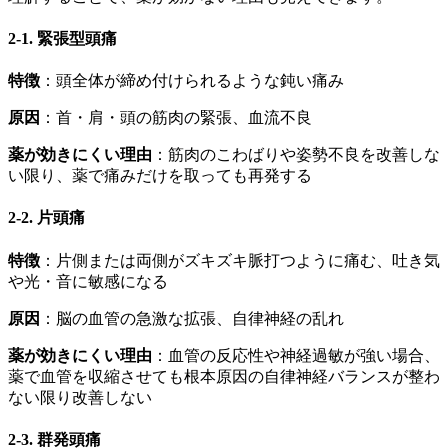
2-1. 緊張型頭痛
特徴
：頭全体が締め付けられるような鈍い痛み
原因
：首・肩・頭の筋肉の緊張、血流不良
薬が効きにくい理由
：筋肉のこわばりや姿勢不良を改善しな
い限り、薬で痛みだけを取っても再発する
2-2. 片頭痛
特徴
：片側または両側がズキズキ脈打つように痛む、吐き気
や光・音に敏感になる
原因
：脳の血管の急激な拡張、自律神経の乱れ
薬が効きにくい理由
：血管の反応性や神経過敏が強い場合、
薬で血管を収縮させても根本原因の自律神経バランスが整わ
ない限り改善しない
2-3. 群発頭痛