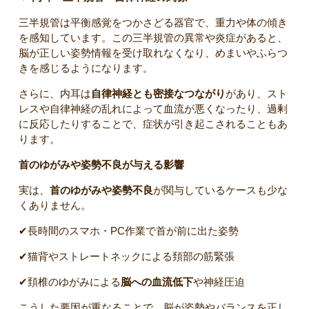
三半規管は平衡感覚をつかさどる器官で、重力や体の傾き
を感知しています。この三半規管の異常や炎症があると、
脳が正しい姿勢情報を受け取れなくなり、めまいやふらつ
きを感じるようになります。
さらに、内耳は
自律神経とも密接なつながり
があり、スト
レスや自律神経の乱れによって血流が悪くなったり、過剰
に反応したりすることで、症状が引き起こされることもあ
ります。
首のゆがみや姿勢不良が与える影響
実は、
首のゆがみや姿勢不良
が関与しているケースも少な
くありません。
✔長時間のスマホ・PC作業で首が前に出た姿勢
✔猫背やストレートネックによる頚部の筋緊張
✔頚椎のゆがみによる
脳への血流低下
や神経圧迫
こうした要因が重なることで、脳が姿勢やバランスを正し