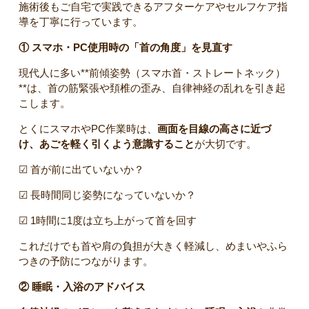
施術後もご自宅で実践できるアフターケアやセルフケア指
導を丁寧に行っています。
① スマホ・PC使用時の「首の角度」を見直す
現代人に多い**前傾姿勢（スマホ首・ストレートネック）
**は、首の筋緊張や頚椎の歪み、自律神経の乱れを引き起
こします。
とくにスマホやPC作業時は、
画面を目線の高さに近づ
け、あごを軽く引くよう意識すること
が大切です。
☑ 首が前に出ていないか？
☑ 長時間同じ姿勢になっていないか？
☑ 1時間に1度は立ち上がって首を回す
これだけでも首や肩の負担が大きく軽減し、めまいやふら
つきの予防につながります。
② 睡眠・入浴のアドバイス