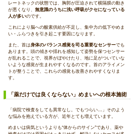
レートネックの状態では、胸郭が圧迫されて横隔膜の動き
が悪くなり、
無意識のうちに浅い呼吸がクセになっている
人が多い
のです。
これにより脳への酸素供給が不足し、集中力の低下やめま
い・ふらつきを引き起こす要因になります。
また、首は
身体のバランス感覚を司る重要なセンサー
でも
あります。頭の傾きや揺れを感知して姿勢を保つセンサー
が乱れることで、視界がぼやけたり、地に足がついていな
いような感覚が生まれやすくなるのです。首のアライメン
トが整うことで、これらの感覚も改善されやすくなりま
す。
「薬だけでは良くならない」めまいへの根本施術
「病院で検査をしても異常なし。でもつらい…」そのよう
な悩みを抱えている方が、近年とても増えています。
めまいは病気というよりも“体からのサイン”であり、薬や
検査だけでは原因がはっきりせず、解決しないケースが多