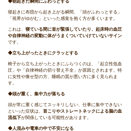
◆朝起きた瞬間にふわっとする
寝起きに布団から起き上がる瞬間、「頭がふわっとする」
「視界がゆがむ」といった感覚を抱く方が多くいます。
これは、
寝ている間に首が緊張していたり、起床時の血圧
や自律神経の変動に体がうまくついていけていないサイン
です。
◆立ち上がったときにクラッとする
椅子から立ち上がったときにふらつくのは、「起立性低血
圧」や「自律神経の切り替え不全」が原因とされます。特
に女性や痩せ型の方、睡眠の質が悪い方に多く見られま
す。
◆頭が重く、集中力が落ちる
頭が常に重く感じてスッキリしない、仕事に集中できない
といった症状は、
首こりやストレートネックによる脳の血
流低下
が関係している可能性があります。
◆人混みや電車の中で不安になる