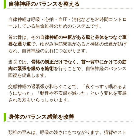
自律神経のバランスを整える
自律神経は呼吸・心拍・血圧・消化などを24時間コントロ
ールしている生命維持のためのシステムです。
首の骨は、その
自律神経の中枢がある脳と身体をつなぐ重
要な通り道
で、ゆがみや筋緊張があると神経の伝達が妨げ
られ、自律神経の乱れにつながります。
当院では、
骨格の矯正だけでなく、首〜背中にかけての筋
肉の緊張を緩める施術
を行うことで、自律神経のバランス
回復を促進します。
交感神経の過緊張が和らぐことで、「夜ぐっすり眠れるよ
うになった」「動悸や不安感が減った」という変化を実感
される方もいらっしゃいます。
身体のバランス感覚を改善
頚椎の歪みは、呼吸の浅さにもつながります。猫背やスト