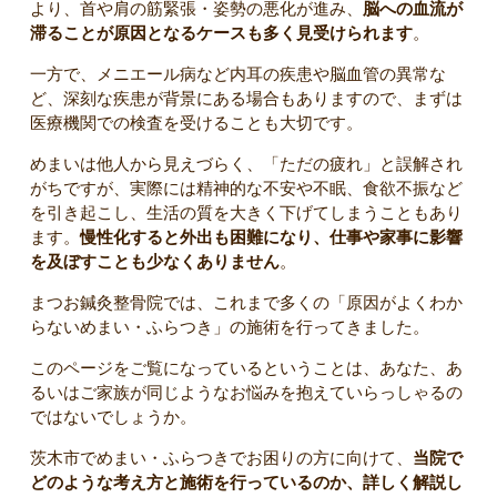
より、首や肩の筋緊張・姿勢の悪化が進み、
脳への血流が
滞ることが原因となるケースも多く見受けられます
。
一方で、メニエール病など内耳の疾患や脳血管の異常な
ど、深刻な疾患が背景にある場合もありますので、まずは
医療機関での検査を受けることも大切です。
めまいは他人から見えづらく、「ただの疲れ」と誤解され
がちですが、実際には精神的な不安や不眠、食欲不振など
を引き起こし、生活の質を大きく下げてしまうこともあり
ます。
慢性化すると外出も困難になり、仕事や家事に影響
を及ぼすことも少なくありません
。
まつお鍼灸整骨院では、これまで多くの「原因がよくわか
らないめまい・ふらつき」の施術を行ってきました。
このページをご覧になっているということは、あなた、あ
るいはご家族が同じようなお悩みを抱えていらっしゃるの
ではないでしょうか。
茨木市でめまい・ふらつきでお困りの方に向けて、
当院で
どのような考え方と施術を行っているのか、詳しく解説し