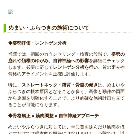
めまい・ふらつきの施術について
◆姿勢評価・レントゲン分析
当院では、初回のカウンセリング・検査の段階で、
姿勢の
崩れや頚椎のゆがみ、自律神経への影響
を詳細にチェック
します。必要に応じて
レントゲン分析を行い
、首の歪みや
骨格のアライメントを正確に評価します。
特に、
ストレートネック・猫背・骨盤の傾き
は、めまいや
ふらつきの根本原因となることが多く、画像と動作の両面
から原因を明確化することで、より的確な施術計画を立て
ることが可能になります。
◆骨格矯正 × 筋肉調整 × 自律神経アプローチ
めまいやふらつきに対しては、単に首を揉んだり筋肉をほ
ぐすだけでは根本的な解決にはなりません。当院では、以