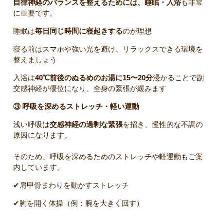
自律神経のバランスを整えるためには、睡眠・入浴
も非常
に重要です。
睡眠は
毎日同じ時間に寝起きする
のが理想
寝る前はスマホや強い光を避け、リラックスできる環境を
整えましょう
入浴は
40℃前後のぬるめのお湯に15〜20分
浸かることで副
交感神経が優位になり、全身の緊張が緩みます
③ 呼吸を深めるストレッチ・軽い運動
浅い呼吸は
交感神経の過剰な緊張
を招き、慢性的な不調の
原因になります。
そのため、呼吸を深めるためのストレッチや軽運動もご案
内しています。
✔肩甲骨まわりを動かすストレッチ
✔胸を開く体操（例：腕を大きく回す）