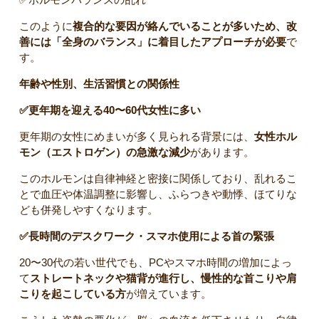
このように
複合的な要因が絡んでいることが多いため、改
善には「全身のバランス」に着目したアプローチが必要
で
す。
年齢や性別、生活習慣との関係性
✅更年期を迎える40〜60代女性に多い
更年期の女性にめまいが多く見られる背景には、
女性ホル
モン（エストロゲン）の急激な減少
があります。
このホルモンは自律神経と密接に関係しており、乱れるこ
とで血圧や体温調整に影響し、ふらつきや動悸、ほてりな
ども併発しやすくなります。
✅長時間のデスクワーク・スマホ使用による首の緊張
20〜30代の若い世代でも、PCやスマホ時間の増加によっ
て
ストレートネックや猫背が進行し、慢性的な首こりや肩
こりを起こしている方
が増えています。