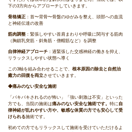
下の3方向からアプローチしていきます。
骨格矯正
：首〜背骨〜骨盤のゆがみを整え、頭部への血流
と神経伝達の改善
筋肉調整
：緊張しやすい首肩まわりや呼吸に関与する筋肉
（胸鎖乳突筋・斜角筋・僧帽筋など）を調整
自律神経アプローチ
：過緊張した交感神経の働きを抑え、
リラックスしやすい状態へ導く
この3軸を組み合わせることで、
根本原因の除去と自然治
癒力の回復を両立
させていきます。
◆痛みのない安全な施術
「バキバキされるのが怖い」「強い刺激は不安」といった
方でも、当院の施術は
痛みのない安全な施術です。
特に
自
律神経が乱れやすい方や、敏感な体質の方でも安心して受
けられる
施術です。
初めての方でもリラックスして施術を受けていただけるよ