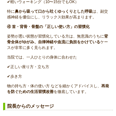
✔軽いウォーキング（10〜15分でもOK）
特に
鼻から吸って口から吐くゆっくりとした呼吸
は、副交
感神経を優位にし、リラックス効果が高まります。
④ 首・背骨・骨盤の「正しい使い方」の習慣化
姿勢が悪い状態が習慣化している方は、無意識のうちに
背
骨全体がゆがみ、自律神経や血流に負担をかけている
ケー
スが非常に多く見られます。
当院では、一人ひとりの身体に合わせた
✔正しい座り方・立ち方
✔歩き方
物の持ち方・体の使い方 などを細かくアドバイスし、
再発
を防ぐための生活習慣改善
を徹底しています。
院長からのメッセージ