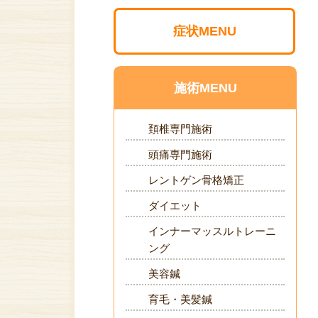
症状MENU
施術MENU
頚椎専門施術
頭痛専門施術
レントゲン骨格矯正
ダイエット
インナーマッスルトレーニ
ング
美容鍼
育毛・美髪鍼