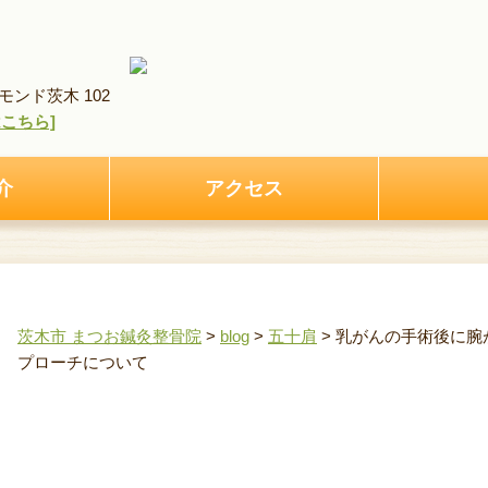
ンド茨木 102
pはこちら]
介
アクセス
茨木市 まつお鍼灸整骨院
>
blog
>
五十肩
>
乳がんの手術後に腕
プローチについて
乳がんの手術後に腕が痛い・肩が上がらない方への