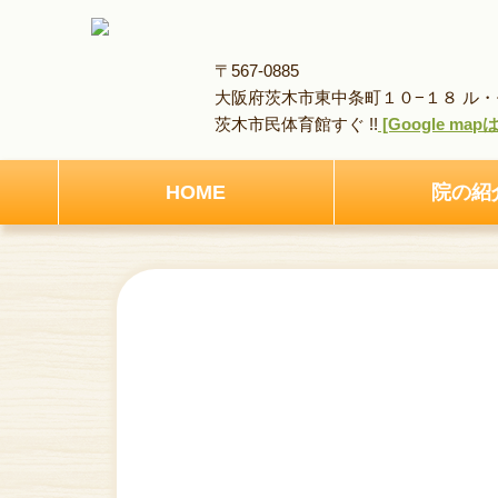
〒567-0885
大阪府茨木市東中条町１０−１８ ル・モ
茨木市民体育館すぐ !!
[Google ma
HOME
院の紹
HOME
アクセス