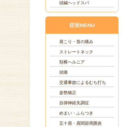
頭鍼ヘッドスパ
症状MENU
肩こり・首の痛み
ストレートネック
頚椎ヘルニア
頭痛
交通事故によるむち打ち
姿勢矯正
自律神経失調症
めまい・ふらつき
五十肩・肩関節周囲炎