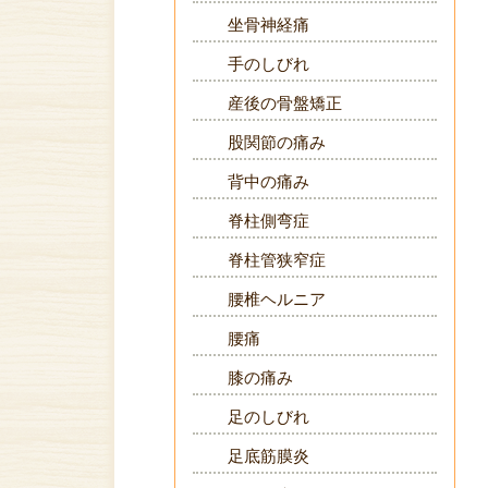
坐骨神経痛
手のしびれ
産後の骨盤矯正
股関節の痛み
背中の痛み
脊柱側弯症
脊柱管狭窄症
腰椎ヘルニア
腰痛
膝の痛み
足のしびれ
足底筋膜炎