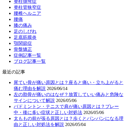
脊柱側弯症
脊柱管狭窄症
腰椎ヘルニア
腰痛
膝の痛み
足のしびれ
足底筋膜炎
顎関節症
骨盤矯正
症例記事一覧
ブログ記事一覧
最近の記事
尾てい骨が痛い原因とは？座ると痛い・立ち上がると
痛む理由を解説
2026/06/14
左の肋骨が痛いのはなぜ？放置していい痛みと危険な
サインについて解説
2026/05/06
バドミントン・テニスで肩が痛い原因とは？プレー
中・後に多い症状と正しい対処法
2026/05/06
太ももの前が張る原因とは？歩くとパンパンになる理
由と正しい対処法を解説
2026/05/04