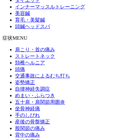
ダイエット
インナーマッスルトレーニング
美容鍼
育毛・美髪鍼
頭鍼ヘッドスパ
症状MENU
肩こり・首の痛み
ストレートネック
頚椎ヘルニア
頭痛
交通事故によるむち打ち
姿勢矯正
自律神経失調症
めまい・ふらつき
五十肩・肩関節周囲炎
坐骨神経痛
手のしびれ
産後の骨盤矯正
股関節の痛み
背中の痛み