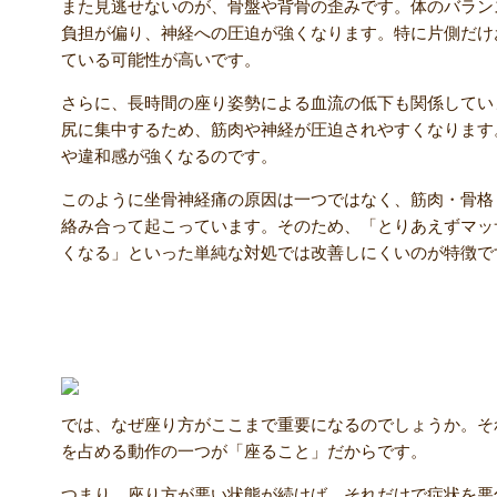
また見逃せないのが、骨盤や背骨の歪みです。体のバラン
負担が偏り、神経への圧迫が強くなります。特に片側だけ
ている可能性が高いです。
さらに、長時間の座り姿勢による血流の低下も関係してい
尻に集中するため、筋肉や神経が圧迫されやすくなります
や違和感が強くなるのです。
このように坐骨神経痛の原因は一つではなく、筋肉・骨格
絡み合って起こっています。そのため、「とりあえずマッ
くなる」といった単純な対処では改善しにくいのが特徴で
その座り方が危険！坐骨神経痛を悪化させる姿勢
では、なぜ座り方がここまで重要になるのでしょうか。そ
を占める動作の一つが「座ること」だからです。
つまり、座り方が悪い状態が続けば、それだけで症状を悪