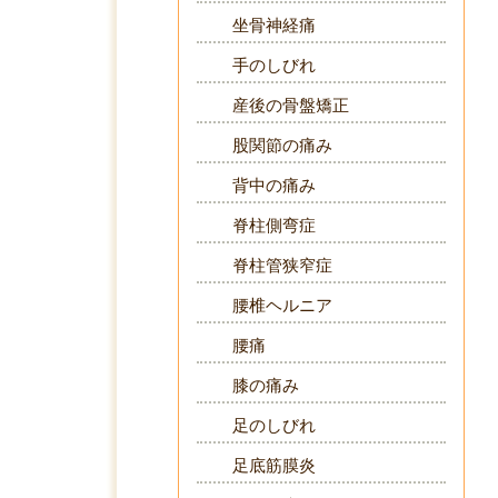
坐骨神経痛
手のしびれ
産後の骨盤矯正
股関節の痛み
背中の痛み
脊柱側弯症
脊柱管狭窄症
腰椎ヘルニア
腰痛
膝の痛み
足のしびれ
足底筋膜炎