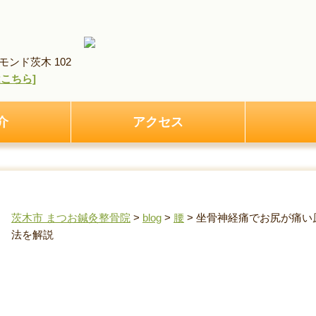
ンド茨木 102
pはこちら]
介
アクセス
茨木市 まつお鍼灸整骨院
>
blog
>
腰
>
坐骨神経痛でお尻が痛い
法を解説
坐骨神経痛でお尻が痛い原因とは？悪化させる座り