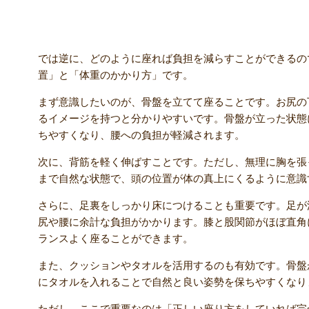
坐骨神経痛の人がやるべき正しい座り方
では逆に、どのように座れば負担を減らすことができるの
置」と「体重のかかり方」です。
まず意識したいのが、骨盤を立てて座ることです。お尻の
るイメージを持つと分かりやすいです。骨盤が立った状態
ちやすくなり、腰への負担が軽減されます。
次に、背筋を軽く伸ばすことです。ただし、無理に胸を張
まで自然な状態で、頭の位置が体の真上にくるように意識
さらに、足裏をしっかり床につけることも重要です。足が
尻や腰に余計な負担がかかります。膝と股関節がほぼ直角
ランスよく座ることができます。
また、クッションやタオルを活用するのも有効です。骨盤
にタオルを入れることで自然と良い姿勢を保ちやすくなり
ただし、ここで重要なのは「正しい座り方をしていれば完