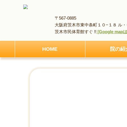
〒567-0885
大阪府茨木市東中条町１０−１８ ル・モ
茨木市民体育館すぐ !!
[Google ma
HOME
院の紹
HOME
アクセス