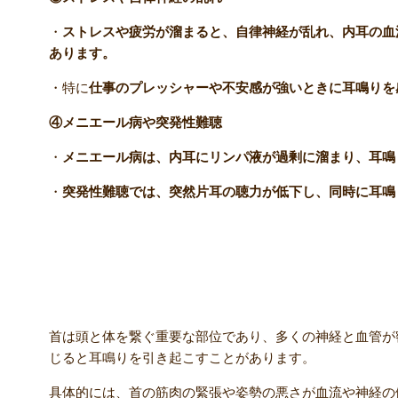
・
ストレスや疲労が溜まると、自律神経が乱れ、内耳の血
あります。
・特に
仕事のプレッシャーや不安感が強いときに耳鳴りを
④メニエール病や突発性難聴
・
メニエール病は、内耳にリンパ液が過剰に溜まり、耳鳴
・
突発性難聴では、突然片耳の聴力が低下し、同時に耳鳴
耳鳴りと首の関係性
首は頭と体を繋ぐ重要な部位であり、多くの神経と血管が
じると耳鳴りを引き起こすことがあります。
具体的には、首の筋肉の緊張や姿勢の悪さが血流や神経の