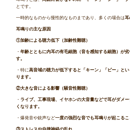
とです。
一時的なものから慢性的なものまであり、多くの場合は
耳
耳鳴りの主な原因
①加齢による聴力低下（加齢性難聴）
・
年齢とともに内耳の有毛細胞（音を感知する細胞）が劣
す。
・特に
高音域の聴力が低下すると「キーン」「ピー」とい
ります。
②大きな音による影響（騒音性難聴）
・
ライブ、工事現場、イヤホンの大音量などで耳がダメー
くなります。
・爆発音や銃声など
一度の強烈な音でも耳鳴りが起こるこ
③ストレスや自律神経の乱れ