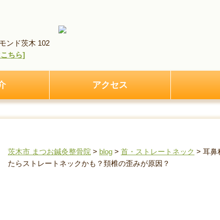
ンド茨木 102
pはこちら]
介
アクセス
茨木市 まつお鍼灸整骨院
>
blog
>
首・ストレートネック
>
耳鼻
たらストレートネックかも？頚椎の歪みが原因？
耳鼻科へ行っても原因不明の耳鳴りはもしかしたら
みが原因？