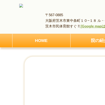
〒567-0885
大阪府茨木市東中条町１０−１８ ル・モ
茨木市民体育館すぐ !!
[Google ma
HOME
院の紹
HOME
アクセス