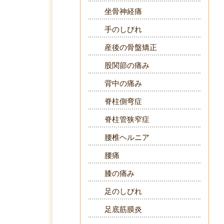
坐骨神経痛
手のしびれ
産後の骨盤矯正
股関節の痛み
背中の痛み
脊柱側弯症
脊柱管狭窄症
腰椎ヘルニア
腰痛
膝の痛み
足のしびれ
足底筋膜炎