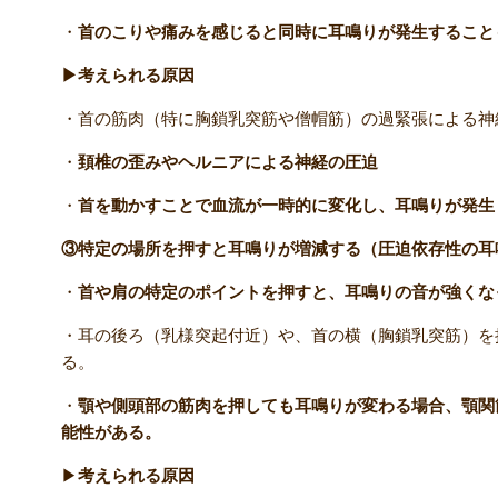
・
首のこりや痛みを感じると同時に耳鳴りが発生すること
▶考えられる原因
・首の筋肉（特に胸鎖乳突筋や僧帽筋）の過緊張による神
・
頚椎の歪みやヘルニアによる神経の圧迫
・
首を動かすことで血流が一時的に変化し、耳鳴りが発生
③特定の場所を押すと耳鳴りが増減する（圧迫依存性の耳
・
首や肩の特定のポイントを押すと、耳鳴りの音が強くな
・耳の後ろ（乳様突起付近）や、首の横（胸鎖乳突筋）を
る。
・
顎や側頭部の筋肉を押しても耳鳴りが変わる場合、顎関
能性がある。
▶
考えられる原因