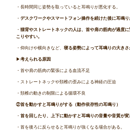
・長時間同じ姿勢を取っていると耳鳴りが悪化する。
・
デスクワークやスマートフォン操作を続けた後に耳鳴り
・
猫背やストレートネックの人は、首や肩の筋肉が過度に
こりやすい。
・仰向けや横向きなど、
寝る姿勢によって耳鳴りの大きさ
▶
考えられる原因
・首や肩の筋肉の緊張による血流不足
・ストレートネックや頚椎の歪みによる神経の圧迫
・頚椎の動きの制限による循環不良
②首を動かすと耳鳴りがする（動作依存性の耳鳴り）
・
首を回したり、上下に動かすと耳鳴りの音量や音質が変
・首を後ろに反らせると耳鳴りが強くなる場合がある。