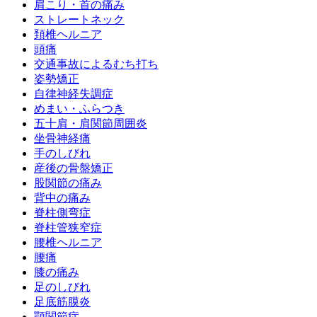
肩こり・首の痛み
ストレートネック
頚椎ヘルニア
頭痛
交通事故によるむち打ち
姿勢矯正
自律神経失調症
めまい・ふらつき
五十肩・肩関節周囲炎
坐骨神経痛
手のしびれ
産後の骨盤矯正
股関節の痛み
背中の痛み
脊柱側弯症
脊柱管狭窄症
腰椎ヘルニア
腰痛
膝の痛み
足のしびれ
足底筋膜炎
顎関節症