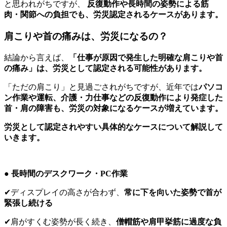
と思われがちですが、
反復動作や長時間の姿勢による筋
肉・関節への負担でも、労災認定されるケースがあります。
肩こりや首の痛みは、労災になるの？
結論から言えば、
「仕事が原因で発生した明確な肩こりや首
の痛み」は、労災として認定される可能性があります。
「ただの肩こり」と見過ごされがちですが、近年では
パソコ
ン作業や運転、介護・力仕事などの反復動作により発症した
首・肩の障害も、労災の対象になるケースが増えています。
労災として認定されやすい具体的なケースについて解説して
いきます。
● 長時間のデスクワーク・PC作業
✔ディスプレイの高さが合わず、
常に下を向いた姿勢で首が
緊張し続ける
✔肩がすくむ姿勢が長く続き、
僧帽筋や肩甲挙筋に過度な負