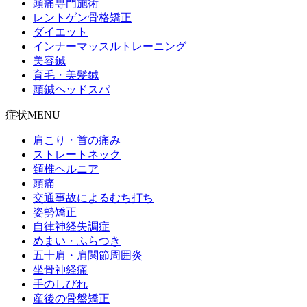
頭痛専門施術
レントゲン骨格矯正
ダイエット
インナーマッスルトレーニング
美容鍼
育毛・美髪鍼
頭鍼ヘッドスパ
症状MENU
肩こり・首の痛み
ストレートネック
頚椎ヘルニア
頭痛
交通事故によるむち打ち
姿勢矯正
自律神経失調症
めまい・ふらつき
五十肩・肩関節周囲炎
坐骨神経痛
手のしびれ
産後の骨盤矯正