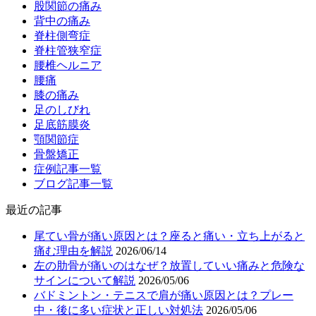
股関節の痛み
背中の痛み
脊柱側弯症
脊柱管狭窄症
腰椎ヘルニア
腰痛
膝の痛み
足のしびれ
足底筋膜炎
顎関節症
骨盤矯正
症例記事一覧
ブログ記事一覧
最近の記事
尾てい骨が痛い原因とは？座ると痛い・立ち上がると
痛む理由を解説
2026/06/14
左の肋骨が痛いのはなぜ？放置していい痛みと危険な
サインについて解説
2026/05/06
バドミントン・テニスで肩が痛い原因とは？プレー
中・後に多い症状と正しい対処法
2026/05/06