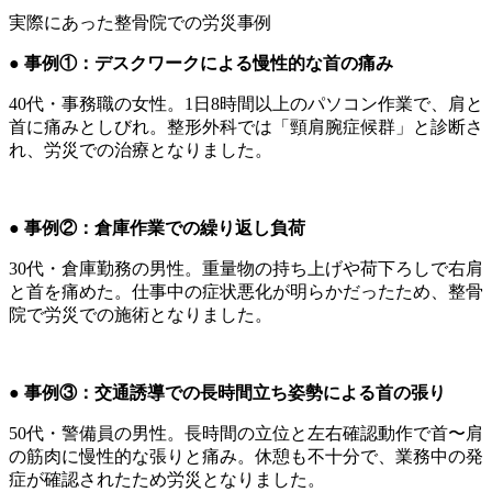
実際にあった整骨院での労災事例
● 事例①：デスクワークによる慢性的な首の痛み
40代・事務職の女性。1日8時間以上のパソコン作業で、肩と
首に痛みとしびれ。整形外科では「頸肩腕症候群」と診断さ
れ、労災での治療となりました。
● 事例②：倉庫作業での繰り返し負荷
30代・倉庫勤務の男性。重量物の持ち上げや荷下ろしで右肩
と首を痛めた。仕事中の症状悪化が明らかだったため、整骨
院で労災での施術となりました。
● 事例③：交通誘導での長時間立ち姿勢による首の張り
50代・警備員の男性。長時間の立位と左右確認動作で首〜肩
の筋肉に慢性的な張りと痛み。休憩も不十分で、業務中の発
症が確認されたため労災となりました。