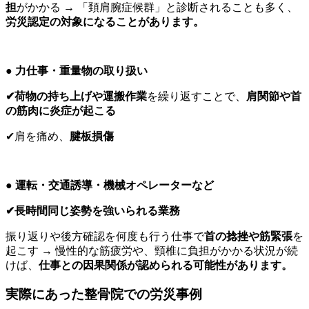
担
がかかる → 「頚肩腕症候群」と診断されることも多く、
労災認定の対象になることがあります。
● 力仕事・重量物の取り扱い
✔荷物の持ち上げや運搬作業
を繰り返すことで、
肩関節や首
の筋肉に炎症が起こる
✔肩を痛め、
腱板損傷
● 運転・交通誘導・機械オペレーターなど
✔長時間同じ姿勢を強いられる業務
振り返りや後方確認を何度も行う仕事で
首の捻挫や筋緊張
を
起こす → 慢性的な筋疲労や、頸椎に負担がかかる状況が続
けば、
仕事との因果関係が認められる可能性があります。
実際にあった整骨院での労災事例