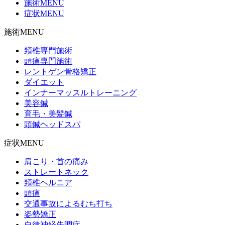
施術MENU
症状MENU
施術MENU
頚椎専門施術
頭痛専門施術
レントゲン骨格矯正
ダイエット
インナーマッスルトレーニング
美容鍼
育毛・美髪鍼
頭鍼ヘッドスパ
症状MENU
肩こり・首の痛み
ストレートネック
頚椎ヘルニア
頭痛
交通事故によるむち打ち
姿勢矯正
自律神経失調症