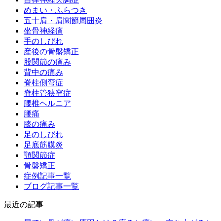
めまい・ふらつき
五十肩・肩関節周囲炎
坐骨神経痛
手のしびれ
産後の骨盤矯正
股関節の痛み
背中の痛み
脊柱側弯症
脊柱管狭窄症
腰椎ヘルニア
腰痛
膝の痛み
足のしびれ
足底筋膜炎
顎関節症
骨盤矯正
症例記事一覧
ブログ記事一覧
最近の記事