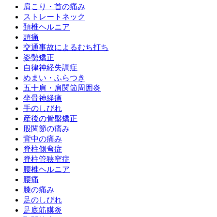
肩こり・首の痛み
ストレートネック
頚椎ヘルニア
頭痛
交通事故によるむち打ち
姿勢矯正
自律神経失調症
めまい・ふらつき
五十肩・肩関節周囲炎
坐骨神経痛
手のしびれ
産後の骨盤矯正
股関節の痛み
背中の痛み
脊柱側弯症
脊柱管狭窄症
腰椎ヘルニア
腰痛
膝の痛み
足のしびれ
足底筋膜炎