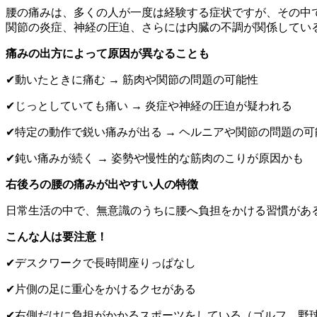
腰の痛みは、多くの人が一度は経験する症状ですが、その中
関節の炎症、神経の圧迫、さらには内臓の不調が関係してい
痛みの出方によって原因が異なることも
✔動いたときに痛む → 筋肉や関節の問題の可能性
✔じっとしていても痛い → 炎症や神経の圧迫が疑われる
✔特定の動作で鋭い痛みが出る → ヘルニアや関節の問題の可
✔鈍い痛みが続く → 姿勢や慢性的な筋肉のこりが原因かも
右後ろの腰の痛みが出やすい人の特徴
日常生活の中で、無意識のうちに腰へ負担をかける習慣があ
こんな人は要注意！
✔デスクワークで長時間座りっぱなし
✔片側の足に重心をかけるクセがある
✔右側だけに負担がかかるスポーツをしている（ゴルフ、野