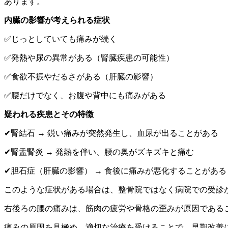
あります。
内臓の影響が考えられる症状
✅じっとしていても痛みが続く
✅発熱や尿の異常がある（腎臓疾患の可能性）
✅食欲不振やだるさがある（肝臓の影響）
✅腰だけでなく、お腹や背中にも痛みがある
疑われる疾患とその特徴
✔腎結石 → 鋭い痛みが突然発生し、血尿が出ることがある
✔腎盂腎炎 → 発熱を伴い、腰の奥がズキズキと痛む
✔胆石症（肝臓の影響） → 食後に痛みが悪化することがある
このような症状がある場合は、整骨院ではなく病院での受診
右後ろの腰の痛みは、筋肉の疲労や骨格の歪みが原因である
痛みの原因を見極め、適切な治療を受けることで、早期改善