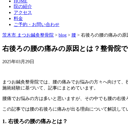
HOME
院の紹介
アクセス
料金
ご予約・お問い合わせ
茨木市 まつお鍼灸整骨院
>
blog
>
腰
>
右後ろの腰の痛みの原
右後ろの腰の痛みの原因とは？整骨院
2025年03月29日
まつお鍼灸整骨院では、腰の痛みでお悩みの方々へ向けて、
施術経験に基づいて、記事にまとめています。
腰痛でお悩みの方は多いと思いますが、その中でも腰の右後
この記事では腰の右後ろに痛みが出る理由について解説して
1. 右後ろの腰の痛みとは？