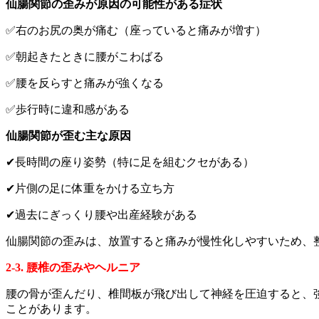
仙腸関節の歪みが原因の可能性がある症状
✅右のお尻の奥が痛む（座っていると痛みが増す）
✅朝起きたときに腰がこわばる
✅腰を反らすと痛みが強くなる
✅歩行時に違和感がある
仙腸関節が歪む主な原因
✔長時間の座り姿勢（特に足を組むクセがある）
✔片側の足に体重をかける立ち方
✔過去にぎっくり腰や出産経験がある
仙腸関節の歪みは、放置すると痛みが慢性化しやすいため、
2-3. 腰椎の歪みやヘルニア
腰の骨が歪んだり、椎間板が飛び出して神経を圧迫すると、
ことがあります。