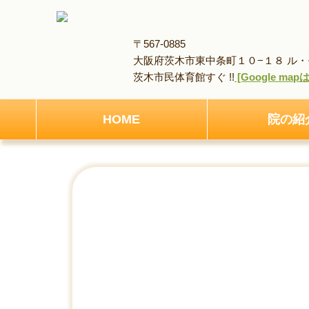
〒567-0885
大阪府茨木市東中条町１０−１８ ル・モ
茨木市民体育館すぐ !!
[Google ma
HOME
院の紹
HOME
アクセス