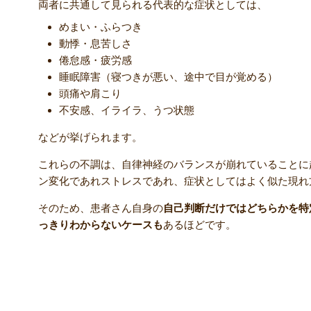
両者に共通して見られる代表的な症状としては、
めまい・ふらつき
動悸・息苦しさ
倦怠感・疲労感
睡眠障害（寝つきが悪い、途中で目が覚める）
頭痛や肩こり
不安感、イライラ、うつ状態
などが挙げられます。
これらの不調は、自律神経のバランスが崩れていることに
ン変化であれストレスであれ、症状としてはよく似た現れ
そのため、患者さん自身の
自己判断だけではどちらかを特
っきりわからないケースも
あるほどです。
自律神経失調症と更年期障害の【違い】