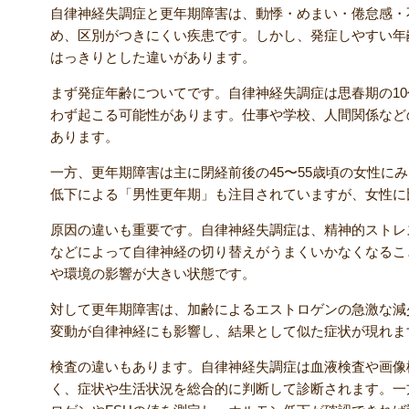
自律神経失調症と更年期障害は、動悸・めまい・倦怠感・
め、区別がつきにくい疾患です。しかし、発症しやすい年
はっきりとした違いがあります。
まず発症年齢についてです。自律神経失調症は思春期の1
わず起こる可能性があります。仕事や学校、人間関係など
あります。
一方、更年期障害は主に閉経前後の45〜55歳頃の女性に
低下による「男性更年期」も注目されていますが、女性に
原因の違いも重要です。自律神経失調症は、精神的ストレ
などによって自律神経の切り替えがうまくいかなくなるこ
や環境の影響が大きい状態です。
対して更年期障害は、加齢によるエストロゲンの急激な減
変動が自律神経にも影響し、結果として似た症状が現れま
検査の違いもあります。自律神経失調症は血液検査や画像
く、症状や生活状況を総合的に判断して診断されます。一