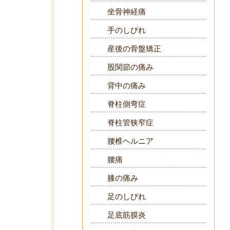
坐骨神経痛
手のしびれ
産後の骨盤矯正
股関節の痛み
背中の痛み
脊柱側弯症
脊柱管狭窄症
腰椎ヘルニア
腰痛
膝の痛み
足のしびれ
足底筋膜炎