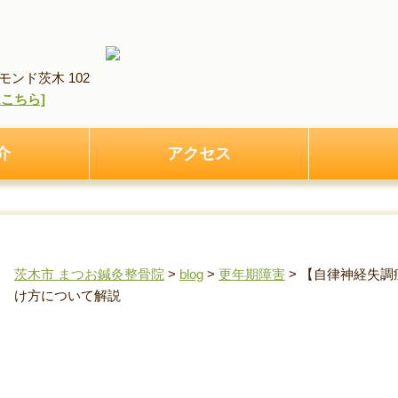
ンド茨木 102
pはこちら]
介
アクセス
茨木市 まつお鍼灸整骨院
>
blog
>
更年期障害
>
【自律神経失調
け方について解説
【自律神経失調症と更年期障害の違い】症状・原因