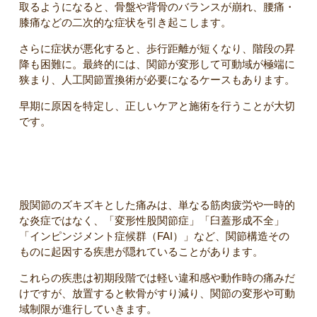
取るようになると、骨盤や背骨のバランスが崩れ、腰痛・
膝痛などの二次的な症状を引き起こします。
さらに症状が悪化すると、歩行距離が短くなり、階段の昇
降も困難に。最終的には、関節が変形して可動域が極端に
狭まり、人工関節置換術が必要になるケースもあります。
早期に原因を特定し、正しいケアと施術を行うことが大切
です。
まとめ
股関節のズキズキとした痛みは、単なる筋肉疲労や一時的
な炎症ではなく、「変形性股関節症」「臼蓋形成不全」
「インピンジメント症候群（FAI）」など、関節構造その
ものに起因する疾患が隠れていることがあります。
これらの疾患は初期段階では軽い違和感や動作時の痛みだ
けですが、放置すると軟骨がすり減り、関節の変形や可動
域制限が進行していきます。