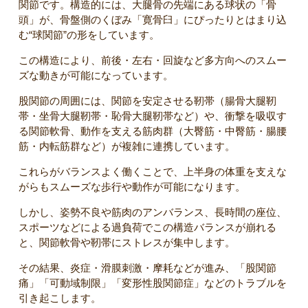
関節です。構造的には、大腿骨の先端にある球状の「骨
頭」が、骨盤側のくぼみ「寛骨臼」にぴったりとはまり込
む“球関節”の形をしています。
この構造により、前後・左右・回旋など多方向へのスムー
ズな動きが可能になっています。
股関節の周囲には、関節を安定させる靭帯（腸骨大腿靭
帯・坐骨大腿靭帯・恥骨大腿靭帯など）や、衝撃を吸収す
る関節軟骨、動作を支える筋肉群（大臀筋・中臀筋・腸腰
筋・内転筋群など）が複雑に連携しています。
これらがバランスよく働くことで、上半身の体重を支えな
がらもスムーズな歩行や動作が可能になります。
しかし、姿勢不良や筋肉のアンバランス、長時間の座位、
スポーツなどによる過負荷でこの構造バランスが崩れる
と、関節軟骨や靭帯にストレスが集中します。
その結果、炎症・滑膜刺激・摩耗などが進み、「股関節
痛」「可動域制限」「変形性股関節症」などのトラブルを
引き起こします。