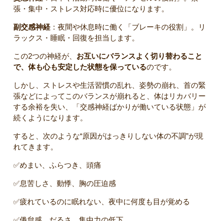
張・集中・ストレス対応時に優位になります。
副交感神経
：夜間や休息時に働く「ブレーキの役割」。リ
ラックス・睡眠・回復を担当します。
この2つの神経が、
お互いにバランスよく切り替わること
で、体も心も安定した状態を保っている
のです。
しかし、ストレスや生活習慣の乱れ、姿勢の崩れ、首の緊
張などによってこのバランスが崩れると、体はリカバリー
する余裕を失い、「交感神経ばかりが働いている状態」が
続くようになります。
すると、次のような“原因がはっきりしない体の不調”が現
れてきます。
✅️めまい、ふらつき、頭痛
✅️息苦しさ、動悸、胸の圧迫感
✅️疲れているのに眠れない、夜中に何度も目が覚める
✅️倦怠感、だるさ、集中力の低下