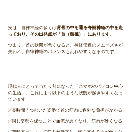
特に注目すべきは「首」と「姿勢」
実は、自律神経の多くは
背骨の中を通る脊髄神経の中を走
っており、その出発点が「首（頚椎）」にあります。
つまり、首の状態が悪くなると、神経伝達のスムーズさが
失われ、自律神経のバランスも乱れやすくなるのです。
▼ 運動不足で首に起きやすい問題とは？
現代人にとって当たり前になった「スマホやパソコン中心
の生活」。これにより以下のような状態が起きやすくなっ
ています
✅️長時間うつむいた姿勢で首の筋肉に過剰な負担がかかる
✅️同じ姿勢を保つことで血流が悪くなり、筋肉が硬くなる
✅️運動不足によって筋力が低下し、頭を支える力が弱くな