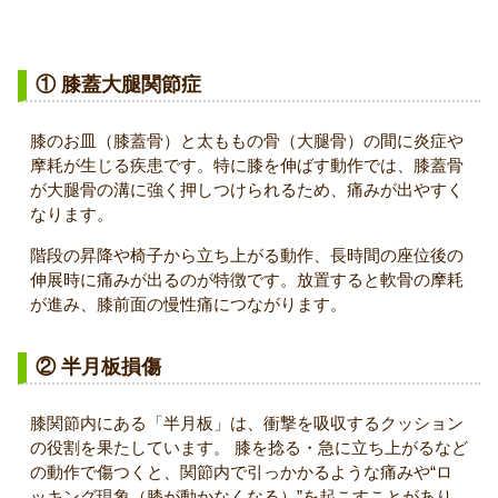
膝を伸ばすと痛みが出る主な原因
① 膝蓋大腿関節症
膝のお皿（膝蓋骨）と太ももの骨（大腿骨）の間に炎症や
摩耗が生じる疾患です。特に膝を伸ばす動作では、膝蓋骨
が大腿骨の溝に強く押しつけられるため、痛みが出やすく
なります。
階段の昇降や椅子から立ち上がる動作、長時間の座位後の
伸展時に痛みが出るのが特徴です。放置すると軟骨の摩耗
が進み、膝前面の慢性痛につながります。
② 半月板損傷
膝関節内にある「半月板」は、衝撃を吸収するクッション
の役割を果たしています。 膝を捻る・急に立ち上がるなど
の動作で傷つくと、関節内で引っかかるような痛みや“ロ
ッキング現象（膝が動かなくなる）”を起こすことがあり