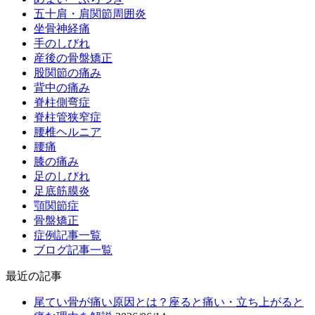
五十肩・肩関節周囲炎
坐骨神経痛
手のしびれ
産後の骨盤矯正
股関節の痛み
背中の痛み
脊柱側弯症
脊柱管狭窄症
腰椎ヘルニア
腰痛
膝の痛み
足のしびれ
足底筋膜炎
顎関節症
骨盤矯正
症例記事一覧
ブログ記事一覧
最近の記事
尾てい骨が痛い原因とは？座ると痛い・立ち上がると