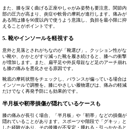
また、膝を深く曲げる正座やしゃがみ姿勢も要注意。関節内
部の圧力が高まり、炎症や軟骨の摩耗が進行します。痛みが
ある間は膝を90度以内で使うよう意識し、負担を最小限に抑
えることがポイントです。
5. 靴やインソールを軽視する
意外と見落とされがちなのが「靴選び」。クッション性がな
い靴や、かかとがすり減った靴を履き続けると、膝への衝撃
が増加します。また、扁平足や外反母趾など足のアーチ崩れ
も膝の痛みを悪化させる原因です。
靴底の摩耗状態をチェックし、バランスが偏っている場合は
インソールで調整を。膝にやさしい履物選びは、痛みの軽減
だけでなく再発予防にも効果的です。
半月板や靭帯損傷が隠れているケースも
膝の痛みが長引く場合、「半月板」や「靭帯」などの損傷が
隠れていることがあります。スポーツや階段で「グキッ」と
した経験があり、その後膝が不安定・腫れる・引っかかると