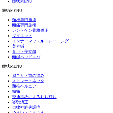
症状MENU
施術MENU
頚椎専門施術
頭痛専門施術
レントゲン骨格矯正
ダイエット
インナーマッスルトレーニング
美容鍼
育毛・美髪鍼
頭鍼ヘッドスパ
症状MENU
肩こり・首の痛み
ストレートネック
頚椎ヘルニア
頭痛
交通事故によるむち打ち
姿勢矯正
自律神経失調症
めまい・ふらつき