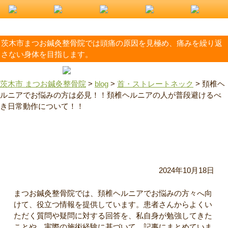
茨木市まつお鍼灸整骨院では頭痛の原因を見極め、痛みを繰り返
さない身体を目指します。
茨木市 まつお鍼灸整骨院
>
blog
>
首・ストレートネック
>
頚椎ヘ
ルニアでお悩みの方は必見！！頚椎ヘルニアの人が普段避けるべ
き日常動作について！！
頚椎ヘルニアでお悩みの方は必見！！頚椎ヘルニアの人が普
段避けるべき日常動作について！！
2024年10月18日
まつお鍼灸整骨院では、頚椎ヘルニアでお悩みの方々へ向
けて、役立つ情報を提供しています。患者さんからよくい
ただく質問や疑問に対する回答を、私自身が勉強してきた
ことや、実際の施術経験に基づいて、記事にまとめていま