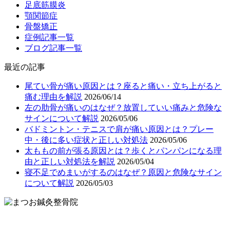
足底筋膜炎
顎関節症
骨盤矯正
症例記事一覧
ブログ記事一覧
最近の記事
尾てい骨が痛い原因とは？座ると痛い・立ち上がると
痛む理由を解説
2026/06/14
左の肋骨が痛いのはなぜ？放置していい痛みと危険な
サインについて解説
2026/05/06
バドミントン・テニスで肩が痛い原因とは？プレー
中・後に多い症状と正しい対処法
2026/05/06
太ももの前が張る原因とは？歩くとパンパンになる理
由と正しい対処法を解説
2026/05/04
寝不足でめまいがするのはなぜ？原因と危険なサイン
について解説
2026/05/03