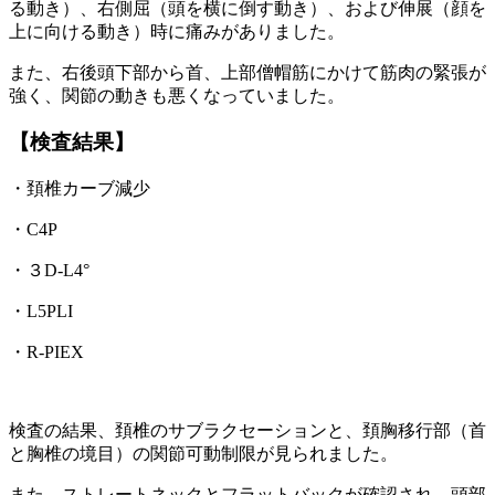
る動き）、右側屈（頭を横に倒す動き）、および伸展（顔を
上に向ける動き）時に痛みがありました。
また、右後頭下部から首、上部僧帽筋にかけて筋肉の緊張が
強く、関節の動きも悪くなっていました。
【検査結果】
・頚椎カーブ減少
・C4P
・３D-L4°
・L5PLI
・R-PIEX
検査の結果、頚椎のサブラクセーションと、頚胸移行部（首
と胸椎の境目）の関節可動制限が見られました。
また、ストレートネックとフラットバックが確認され、頭部