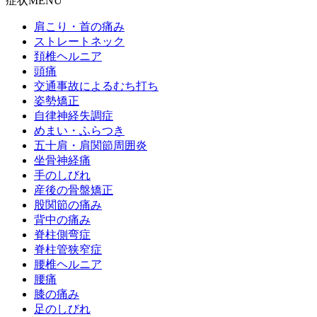
症状MENU
肩こり・首の痛み
ストレートネック
頚椎ヘルニア
頭痛
交通事故によるむち打ち
姿勢矯正
自律神経失調症
めまい・ふらつき
五十肩・肩関節周囲炎
坐骨神経痛
手のしびれ
産後の骨盤矯正
股関節の痛み
背中の痛み
脊柱側弯症
脊柱管狭窄症
腰椎ヘルニア
腰痛
膝の痛み
足のしびれ