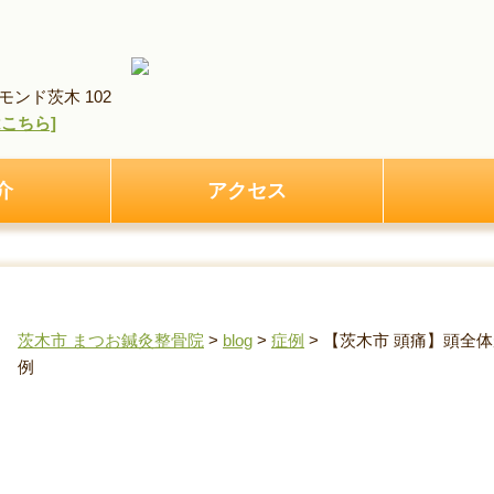
ンド茨木 102
pはこちら]
介
アクセス
茨木市 まつお鍼灸整骨院
>
blog
>
症例
>
【茨木市 頭痛】頭全
例
【茨木市 頭痛】頭全体が締め付けられるような頭