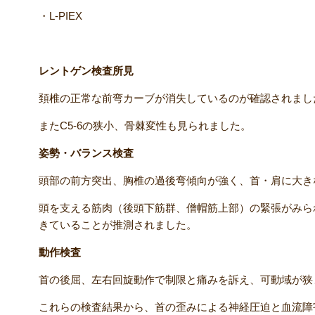
・L-PIEX
レントゲン検査所見
頚椎の正常な前弯カーブが消失しているのが確認されまし
またC5-6の狭小、骨棘変性も見られました。
姿勢・バランス検査
頭部の前方突出、胸椎の過後弯傾向が強く、首・肩に大き
頭を支える筋肉（後頭下筋群、僧帽筋上部）の緊張がみら
きていることが推測されました。
動作検査
首の後屈、左右回旋動作で制限と痛みを訴え、可動域が狭
これらの検査結果から、首の歪みによる神経圧迫と血流障