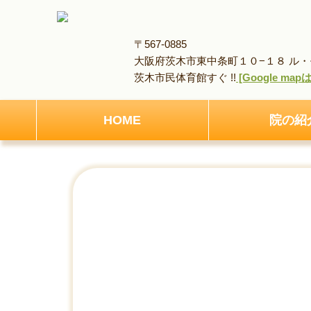
〒567-0885
大阪府茨木市東中条町１０−１８ ル・モ
茨木市民体育館すぐ !!
[Google ma
HOME
院の紹
HOME
アクセス