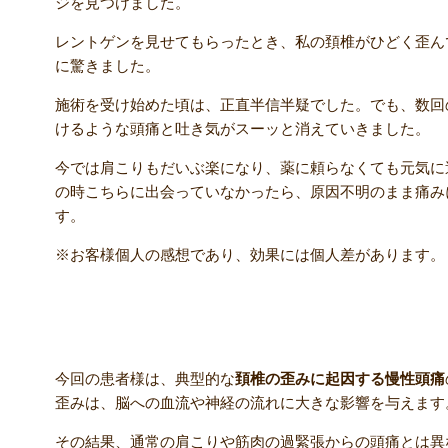
ジを見つけました。
レントゲンを見せてもらったとき、私の頚椎がひどく歪ん
に驚きました。
施術を受け始めた頃は、正直半信半疑でした。でも、数回
けるような頭痛と吐き気がスーッと消えていきました。
今では肩こりもだいぶ楽になり、薬に頼らなくても元気に
の時こちらに出会っていなかったら、原因不明のまま痛み
す。
※お客様個人の感想であり、効果には個人差があります。
【院長コメント】
今回の患者様は、典型的な
頚椎の歪みに起因する慢性頭痛
歪みは、脳への血流や神経の流れに大きな影響を与えます
その結果、通常の肩こりや筋肉の過緊張からの頭痛とは異