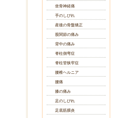
坐骨神経痛
手のしびれ
産後の骨盤矯正
股関節の痛み
背中の痛み
脊柱側弯症
脊柱管狭窄症
腰椎ヘルニア
腰痛
膝の痛み
足のしびれ
足底筋膜炎