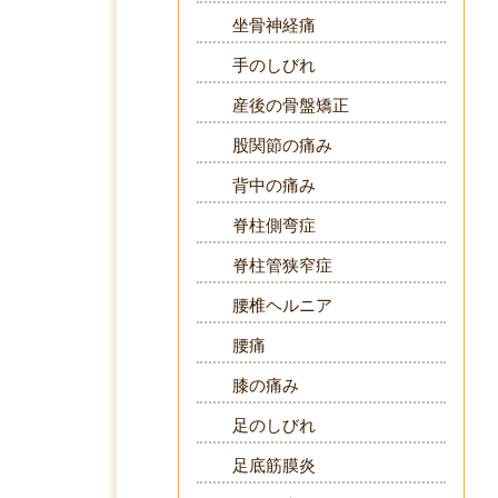
坐骨神経痛
手のしびれ
産後の骨盤矯正
股関節の痛み
背中の痛み
脊柱側弯症
脊柱管狭窄症
腰椎ヘルニア
腰痛
膝の痛み
足のしびれ
足底筋膜炎