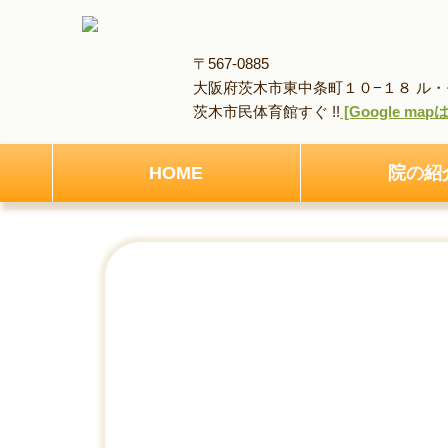
〒567-0885
大阪府茨木市東中条町１０−１８ ル・モ
茨木市民体育館すぐ !!
[Google ma
HOME
院の紹
HOME
アクセス