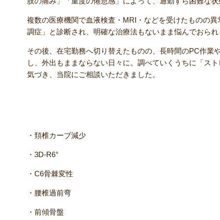
肢の痛み」「重度の倦怠感」によって、通勤すら困難な状
複数の医療機関で血液検査・MRI・などを受けたものの
調症」と診断され、明確な治療法もないまま悩んでおられ
その後、在宅勤務へ切り替えたものの、長時間のPC作業
し、外出もままならない日々に。調べていくうちに「スト
気づき、当院にご相談いただきました。
【検査結果】
・頚椎カーブ減少
・3D-R6°
・C6骨棘変性
・腰椎過前弯
・前傾骨盤