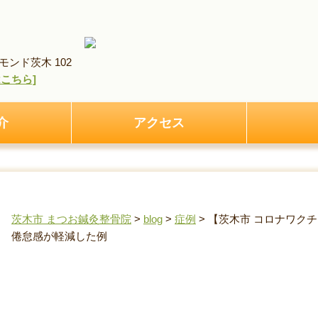
ンド茨木 102
pはこちら]
介
アクセス
茨木市 まつお鍼灸整骨院
>
blog
>
症例
>
【茨木市 コロナワク
倦怠感が軽減した例
【茨木市 コロナワクチン後遺症】2年以上続いた