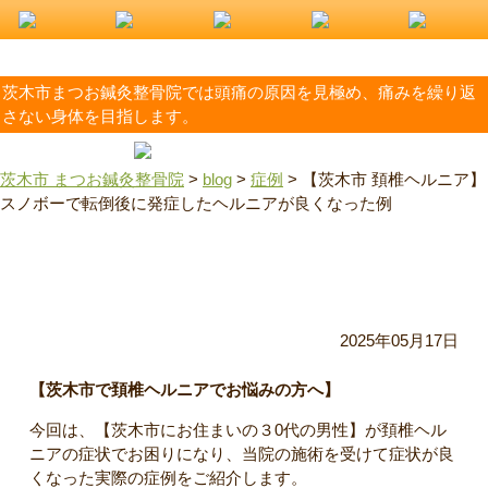
茨木市まつお鍼灸整骨院では頭痛の原因を見極め、痛みを繰り返
さない身体を目指します。
茨木市 まつお鍼灸整骨院
>
blog
>
症例
>
【茨木市 頚椎ヘルニア】
スノボーで転倒後に発症したヘルニアが良くなった例
【茨木市 頚椎ヘルニア】スノボーで転倒後に発症したヘル
ニアが良くなった例
2025年05月17日
【茨木市で頚椎ヘルニアでお悩みの方へ】
今回は、【茨木市にお住まいの３0代の男性】が頚椎ヘル
ニアの症状でお困りになり、当院の施術を受けて症状が良
くなった実際の症例をご紹介します。