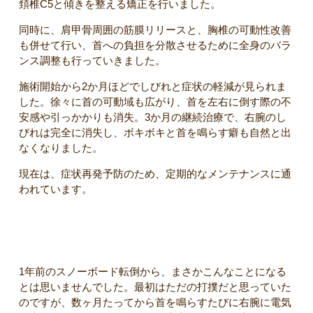
頚椎C5と傾きを整える矯正を行いました。
同時に、肩甲骨周囲の筋膜リリースと、胸椎の可動性改善
も併せて行い、首への負担を分散させるために全身のバラ
ンス調整も行っていきました。
施術開始から2か月ほどでしびれと症状の軽減が見られま
した。徐々に首の可動域も広がり、首を左右に倒す際の不
安感や引っかかりも消失。3か月の継続治療で、右腕のし
びれは完全に消失し、ボキボキと首を鳴らす癖も自然と出
なくなりました。
現在は、症状再発予防のため、定期的なメンテナンスに通
われています。
【患者さんのコメント】
1年前のスノーボード転倒から、まさかこんなことになる
とは思いませんでした。最初はただの打撲だと思っていた
のですが、数ヶ月たってから首を鳴らすたびに右腕に電気