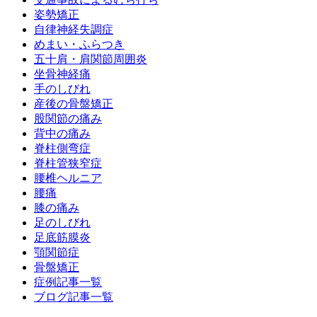
姿勢矯正
自律神経失調症
めまい・ふらつき
五十肩・肩関節周囲炎
坐骨神経痛
手のしびれ
産後の骨盤矯正
股関節の痛み
背中の痛み
脊柱側弯症
脊柱管狭窄症
腰椎ヘルニア
腰痛
膝の痛み
足のしびれ
足底筋膜炎
顎関節症
骨盤矯正
症例記事一覧
ブログ記事一覧