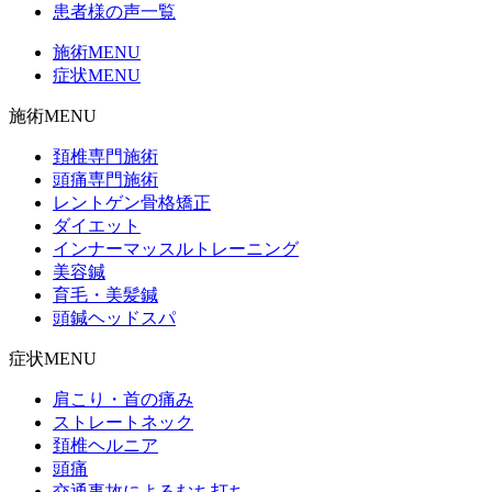
患者様の声一覧
施術MENU
症状MENU
施術MENU
頚椎専門施術
頭痛専門施術
レントゲン骨格矯正
ダイエット
インナーマッスルトレーニング
美容鍼
育毛・美髪鍼
頭鍼ヘッドスパ
症状MENU
肩こり・首の痛み
ストレートネック
頚椎ヘルニア
頭痛
交通事故によるむち打ち