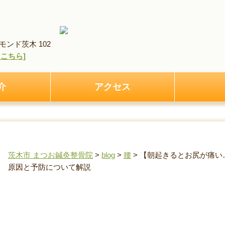
ンド茨木 102
pはこちら]
介
アクセス
茨木市 まつお鍼灸整骨院
>
blog
>
腰
>
【朝起きるとお尻が痛い
原因と予防について解説
【朝起きるとお尻が痛い…】坐骨神経痛の“朝だけ
て解説