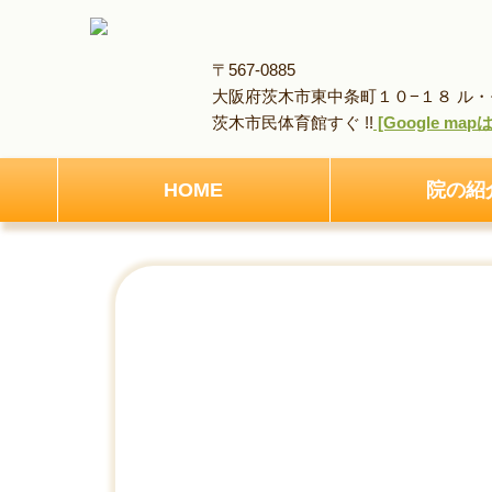
〒567-0885
大阪府茨木市東中条町１０−１８ ル・モ
茨木市民体育館すぐ !!
[Google ma
HOME
院の紹
HOME
アクセス