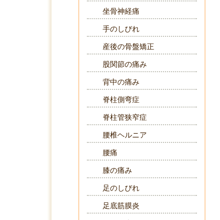
坐骨神経痛
手のしびれ
産後の骨盤矯正
股関節の痛み
背中の痛み
脊柱側弯症
脊柱管狭窄症
腰椎ヘルニア
腰痛
膝の痛み
足のしびれ
足底筋膜炎