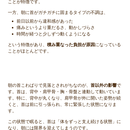
ことが特徴です。
一方、朝に首がガチガチに固まるタイプの不調は、
前日以前から違和感があった
痛みというより重だるさ、動かしづらさ
時間が経つと少しずつ動くようになる
という特徴があり、
積み重なった負担が原因
になっている
ことがほとんどです。
首だけの問題ではないケースが多い
朝の首こわばりで見落とされがちなのが、
首以外の影響
で
す。首は、背中・肩甲骨・胸・骨盤と連動して動いていま
す。特に、背中が丸くなり、肩甲骨が外に開いた姿勢が続
くと、首は前に引っ張られ、常に緊張した状態になりま
す。
この状態で眠ると、首は「体をずっと支え続ける状態」に
なり、朝には限界を迎えてしまうのです。