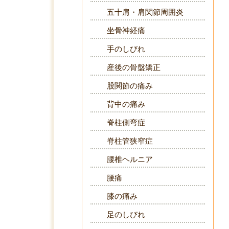
五十肩・肩関節周囲炎
坐骨神経痛
手のしびれ
産後の骨盤矯正
股関節の痛み
背中の痛み
脊柱側弯症
脊柱管狭窄症
腰椎ヘルニア
腰痛
膝の痛み
足のしびれ