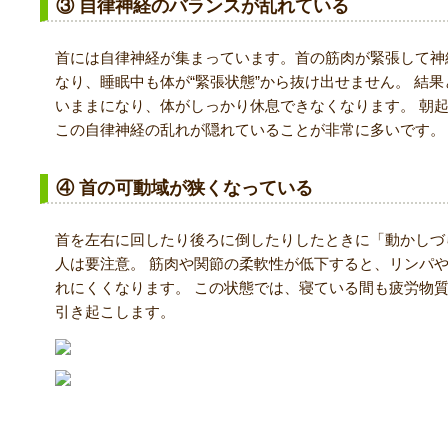
③ 自律神経のバランスが乱れている
首には自律神経が集まっています。首の筋肉が緊張して神
なり、睡眠中も体が“緊張状態”から抜け出せません。 結
いままになり、体がしっかり休息できなくなります。 朝
この自律神経の乱れが隠れていることが非常に多いです。
④ 首の可動域が狭くなっている
首を左右に回したり後ろに倒したりしたときに「動かしづ
人は要注意。 筋肉や関節の柔軟性が低下すると、リンパ
れにくくなります。 この状態では、寝ている間も疲労物
引き起こします。
なぜ首の不調が睡眠の質を下げるのか？