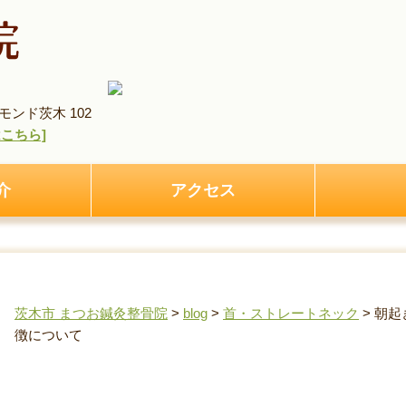
ンド茨木 102
pはこちら]
介
アクセス
茨木市 まつお鍼灸整骨院
>
blog
>
首・ストレートネック
>
朝起
徴について
朝起きても疲れが取れない人に共通する首の特徴に