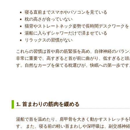
寝る直前までスマホやパソコンを見ている
枕の高さが合っていない
猫背やストレートネック姿勢で長時間デスクワークを
湯船に入らずシャワーだけで済ませている
リラックスの習慣がない
これらの習慣は首や肩の筋緊張を高め、自律神経のバラン
非常に重要で、高すぎると首が前に曲がり、低すぎると頭
す。自然なカーブを保てる枕選びが、快眠への第一歩です
改善のためのアプローチ
1. 首まわりの筋肉を緩める
湯船で首を温めたり、肩甲骨を大きく動かすストレッチを
す。 また、寝る前の軽い首まわしや深呼吸は、副交感神