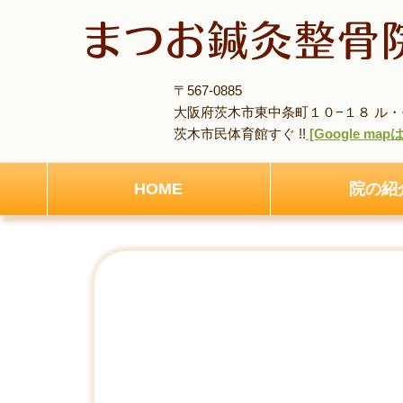
〒567-0885
大阪府茨木市東中条町１０−１８ ル・モ
茨木市民体育館すぐ !!
[Google ma
HOME
院の紹
HOME
アクセス