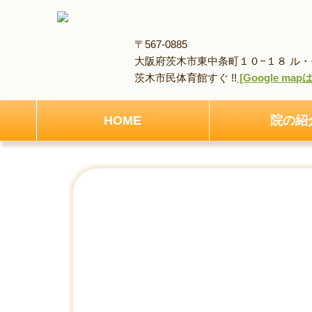
〒567-0885
大阪府茨木市東中条町１０−１８ ル・モ
茨木市民体育館すぐ !!
[Google ma
HOME
院の紹
HOME
アクセス