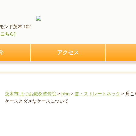
ンド茨木 102
pはこちら]
介
アクセス
茨木市 まつお鍼灸整骨院
>
blog
>
首・ストレートネック
>
肩こ
ケースとダメなケースについて
肩こりにマッサージガンは効果的？やってよいケー