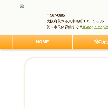
〒567-0885
大阪府茨木市東中条町１０−１８ ル・モ
茨木市民体育館すぐ !!
[Google ma
HOME
院の紹
HOME
アクセス