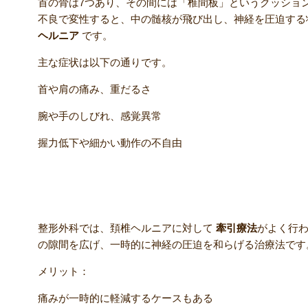
首の骨は7つあり、その間には「椎間板」というクッショ
不良で変性すると、中の髄核が飛び出し、神経を圧迫する
ヘルニア
です。
主な症状は以下の通りです。
首や肩の痛み、重だるさ
腕や手のしびれ、感覚異常
握力低下や細かい動作の不自由
整形外科で行われる一般的な牽引療法とは
整形外科では、頚椎ヘルニアに対して
牽引療法
がよく行
の隙間を広げ、一時的に神経の圧迫を和らげる治療法です
メリット：
痛みが一時的に軽減するケースもある