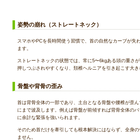
頚椎ヘルニアの本当の原因とは？
姿勢の崩れ（ストレートネック）
スマホやPCを長時間使う習慣で、首の自然なカーブが失
ます。
ストレートネックの状態では、常に5〜6kgある頭の重さ
押しつぶされやすくなり、頚椎ヘルニアを引き起こす大き
骨盤や背骨の歪み
首は背骨全体の一部であり、土台となる骨盤や腰椎が歪ん
にまで波及します。例えば骨盤が前傾すれば背骨全体のバ
に余計な緊張を強いられます。
そのため首だけを牽引しても根本解決にはならず、全身の
ません。