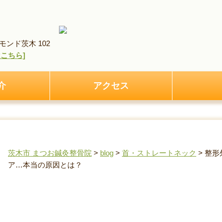
ンド茨木 102
pはこちら]
介
アクセス
茨木市 まつお鍼灸整骨院
>
blog
>
首・ストレートネック
>
整形
ア…本当の原因とは？
整形外科で牽引を続けても治らない頚椎ヘルニア…