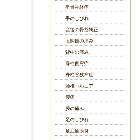
坐骨神経痛
手のしびれ
産後の骨盤矯正
股関節の痛み
背中の痛み
脊柱側弯症
脊柱管狭窄症
腰椎ヘルニア
腰痛
膝の痛み
足のしびれ
足底筋膜炎