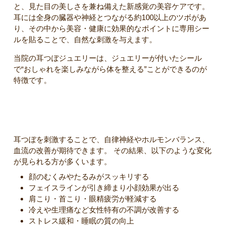
と、見た目の美しさを兼ね備えた新感覚の美容ケアです。
耳には全身の臓器や神経とつながる約100以上のツボがあ
り、その中から美容・健康に効果的なポイントに専用シー
ルを貼ることで、自然な刺激を与えます。
当院の耳つぼジュエリーは、ジュエリーが付いたシール
で“おしゃれを楽しみながら体を整える”ことができるのが
特徴です。
耳つぼジュエリーで期待できる効果
耳つぼを刺激することで、自律神経やホルモンバランス、
血流の改善が期待できます。 その結果、以下のような変化
が見られる方が多くいます。
顔のむくみやたるみがスッキリする
フェイスラインが引き締まり小顔効果が出る
肩こり・首こり・眼精疲労が軽減する
冷えや生理痛など女性特有の不調が改善する
ストレス緩和・睡眠の質の向上