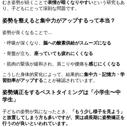
むき姿勢が続くことで
表情が暗くなりやすい
という研究もあ
り、子どもにとって深刻な問題です。
姿勢を整えると集中力がアップするって本当？
姿勢が良くなることで…
・呼吸が深くなり、
脳への酸素供給がスムーズになる
・骨盤が立ち、
座っていても疲れにくくなる
・筋肉の緊張が緩和され、肩こりや腰痛を
感じにくくなる
こうした身体的変化によって、結果的に
集中力・記憶力・学
習効率がアップする
ことが確認されています。
姿勢矯正をするベストタイミングは「小学生〜中
学生」
子どもの姿勢が気になったとき、
「もう少し様子を見よう」
と放置してしまう方も多いですが、実は成長期に姿勢矯正を
行うのが良いといわれています。