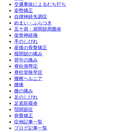
交通事故によるむち打ち
姿勢矯正
自律神経失調症
めまい・ふらつき
五十肩・肩関節周囲炎
坐骨神経痛
手のしびれ
産後の骨盤矯正
股関節の痛み
背中の痛み
脊柱側弯症
脊柱管狭窄症
腰椎ヘルニア
腰痛
膝の痛み
足のしびれ
足底筋膜炎
顎関節症
骨盤矯正
症例記事一覧
ブログ記事一覧