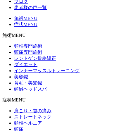
ブログ
患者様の声一覧
施術MENU
症状MENU
施術MENU
頚椎専門施術
頭痛専門施術
レントゲン骨格矯正
ダイエット
インナーマッスルトレーニング
美容鍼
育毛・美髪鍼
頭鍼ヘッドスパ
症状MENU
肩こり・首の痛み
ストレートネック
頚椎ヘルニア
頭痛