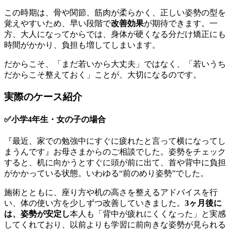
この時期は、骨や関節、筋肉が柔らかく、正しい姿勢の型を
覚えやすいため、早い段階で
改善効果
が期待できます。一
方、大人になってからでは、身体が硬くなる分だけ矯正にも
時間がかかり、負担も増してしまいます。
だからこそ、「まだ若いから大丈夫」ではなく、「若いうち
だからこそ整えておく」ことが、大切になるのです。
実際のケース紹介
✅小学4年生・女の子の場合
『最近、家での勉強中にすぐに疲れたと言って横になってし
まうんです』お母さまからのご相談でした。姿勢をチェック
すると、机に向かうとすぐに頭が前に出て、首や背中に負担
がかかっている状態。いわゆる“前のめり姿勢”でした。
施術とともに、座り方や机の高さを整えるアドバイスを行
い、体の使い方を少しずつ改善していきました。
3ヶ月後に
は、姿勢が安定し
本人も「背中が疲れにくくなった」と実感
してくれており、以前よりも学習に前向きな姿勢が見られる