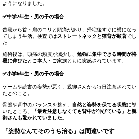
ようになりました。
✅中学2年生・男の子の場合
普段から首・肩のコリと頭痛があり、帰宅後すぐに横になっ
てしまう生活。検査では
ストレートネックと猫背が顕著
でし
た。
施術後は、頭痛の頻度が減少し、
勉強に集中できる時間が格
段に伸びた
とご本人・ご家族ともに実感されています。
✅小学6年生・男の子の場合
ゲームや読書の姿勢が悪く、親御さんから毎日注意されてい
たとのこと。
骨盤や背中のバランスを整え、
自然と姿勢を保てる状態
に導
いたところ、
「最近注意しなくても背中が伸びている」と親
御さんも驚かれていました
。
「姿勢なんてそのうち治る」は間違いです