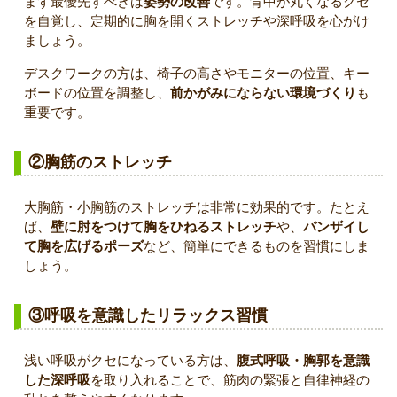
まず最優先すべきは
姿勢の改善
です。背中が丸くなるクセ
を自覚し、定期的に胸を開くストレッチや深呼吸を心がけ
ましょう。
デスクワークの方は、椅子の高さやモニターの位置、キー
ボードの位置を調整し、
前かがみにならない環境づくり
も
重要です。
②胸筋のストレッチ
大胸筋・小胸筋のストレッチは非常に効果的です。たとえ
ば、
壁に肘をつけて胸をひねるストレッチ
や、
バンザイし
て胸を広げるポーズ
など、簡単にできるものを習慣にしま
しょう。
③呼吸を意識したリラックス習慣
浅い呼吸がクセになっている方は、
腹式呼吸・胸郭を意識
した深呼吸
を取り入れることで、筋肉の緊張と自律神経の