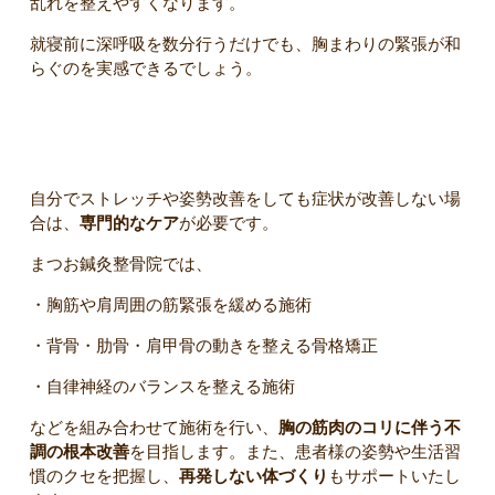
乱れを整えやすくなります。
就寝前に深呼吸を数分行うだけでも、胸まわりの緊張が和
らぐのを実感できるでしょう。
症状が続く場合は専門的なケアも必要
自分でストレッチや姿勢改善をしても症状が改善しない場
合は、
専門的なケア
が必要です。
まつお鍼灸整骨院では、
・胸筋や肩周囲の筋緊張を緩める施術
・背骨・肋骨・肩甲骨の動きを整える骨格矯正
・自律神経のバランスを整える施術
などを組み合わせて施術を行い、
胸の筋肉のコリに伴う不
調の根本改善
を目指します。また、患者様の姿勢や生活習
慣のクセを把握し、
再発しない体づくり
もサポートいたし