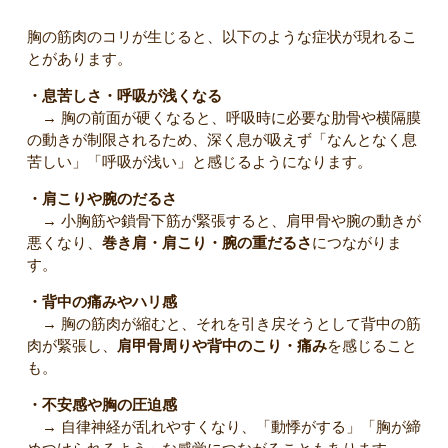
胸の筋肉のコリが生じると、以下のような症状が現れるこ
とがあります。
・息苦しさ・呼吸が浅くなる
→ 胸の前面が硬くなると、呼吸時に必要な肋骨や横隔膜
の動きが制限されるため、深く息が吸えず「なんとなく息
苦しい」「呼吸が浅い」と感じるようになります。
・肩こりや腕のだるさ
→ 小胸筋や鎖骨下筋が緊張すると、肩甲骨や腕の動きが
悪くなり、
巻き肩・肩こり・腕の重だるさ
につながりま
す。
・背中の痛みやハリ感
→ 胸の筋肉が縮むと、それを引き戻そうとして背中の筋
肉が緊張し、
肩甲骨周りや背中のこり・痛み
を感じること
も。
・不安感や胸の圧迫感
→ 自律神経が乱れやすくなり、「動悸がする」「胸が締