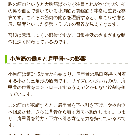
胸の筋肉というと大胸筋ばかりが注目されがちですが、そ
の奥や側面で働いている小胸筋と前鋸筋も非常に重要な存
在です。これらの筋肉の働きを理解すると、肩こりや巻き
肩、猫背といった姿勢トラブルの背景が見えてきます。
普段は意識しにくい部位ですが、日常生活のさまざまな動
作に深く関わっているのです。
小胸筋の働きと肩甲骨への影響
小胸筋は第3〜5肋骨から始まり、肩甲骨の烏口突起へ付着
する小さな三角形の筋肉です。サイズは小さいものの、肩
甲骨の位置をコントロールするうえで欠かせない役割を担
っています。
この筋肉が収縮すると、肩甲骨を下へ引き下げ、やや内側
へ回旋させ、さらに背骨から離す方向へ動かします。つま
り、肩甲骨を前方・下方へ引き寄せる力を持っているので
す。