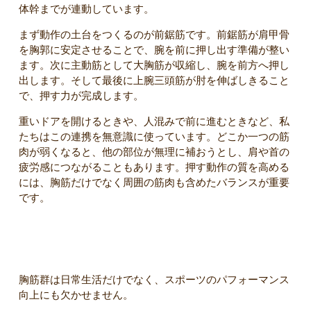
体幹までが連動しています。
まず動作の土台をつくるのが前鋸筋です。前鋸筋が肩甲骨
を胸郭に安定させることで、腕を前に押し出す準備が整い
ます。次に主動筋として大胸筋が収縮し、腕を前方へ押し
出します。そして最後に上腕三頭筋が肘を伸ばしきること
で、押す力が完成します。
重いドアを開けるときや、人混みで前に進むときなど、私
たちはこの連携を無意識に使っています。どこか一つの筋
肉が弱くなると、他の部位が無理に補おうとし、肩や首の
疲労感につながることもあります。押す動作の質を高める
には、胸筋だけでなく周囲の筋肉も含めたバランスが重要
です。
スポーツ動作での胸筋群の活躍
胸筋群は日常生活だけでなく、スポーツのパフォーマンス
向上にも欠かせません。