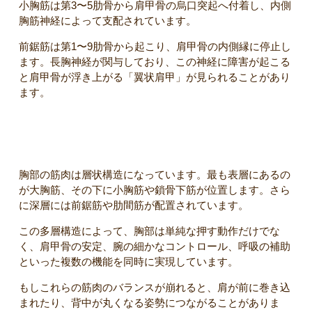
小胸筋は第3〜5肋骨から肩甲骨の烏口突起へ付着し、内側
胸筋神経によって支配されています。
前鋸筋は第1〜9肋骨から起こり、肩甲骨の内側縁に停止し
ます。長胸神経が関与しており、この神経に障害が起こる
と肩甲骨が浮き上がる「翼状肩甲」が見られることがあり
ます。
胸筋群の層構造（表層から深層）
胸部の筋肉は層状構造になっています。最も表層にあるの
が大胸筋、その下に小胸筋や鎖骨下筋が位置します。さら
に深層には前鋸筋や肋間筋が配置されています。
この多層構造によって、胸部は単純な押す動作だけでな
く、肩甲骨の安定、腕の細かなコントロール、呼吸の補助
といった複数の機能を同時に実現しています。
もしこれらの筋肉のバランスが崩れると、肩が前に巻き込
まれたり、背中が丸くなる姿勢につながることがありま