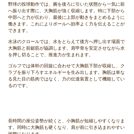
野球の投球動作では、腕を後ろに引いた状態から一気に前
へ振り出す際に、大胸筋が強く収縮します。特に下部から
中部へと力が伝わり、最後に上部が動きをまとめるように
働きます。これによりボールへ効率よく力を伝えることが
できます。
水泳のクロールでは、水をとらえて後方へ押し出す場面で
大胸筋と前鋸筋が協調します。肩甲骨を安定させながら水
を押し切ることで、推進力が生まれます。
ゴルフでは体幹の回旋に合わせて大胸筋下部が収縮し、ク
ラブを振り下ろすエネルギーを生み出します。胸筋は単な
る見た目の筋肉ではなく、力の伝達装置として機能してい
るのです。
姿勢不良による筋バランスの変化と対策
長時間の座位姿勢が続くと、小胸筋が短縮しやすくなりま
す。同時に大胸筋も硬くなり、肩が前に引き込まれやすい
状態になります。