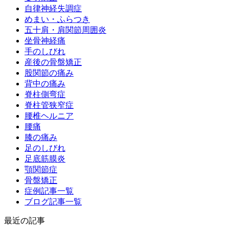
自律神経失調症
めまい・ふらつき
五十肩・肩関節周囲炎
坐骨神経痛
手のしびれ
産後の骨盤矯正
股関節の痛み
背中の痛み
脊柱側弯症
脊柱管狭窄症
腰椎ヘルニア
腰痛
膝の痛み
足のしびれ
足底筋膜炎
顎関節症
骨盤矯正
症例記事一覧
ブログ記事一覧
最近の記事