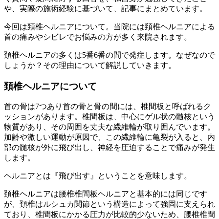
や、実際の施術経験に基づいて、記事にまとめています。
今回は頚椎ヘルニアについて。当院には頚椎ヘルニアによる
首の痛みやシビレでお悩みの方が多く来院されます。
頚椎ヘルニアの多くは5番6番の間で発症します。なぜなので
しょうか？その理由について解説していきます。
頚椎ヘルニアについて
首の骨は7つあり首の骨と骨の間には、椎間板と呼ばれるク
ッションがあります。椎間板は、中心にゲル状の髄核という
物質があり、その周囲を丈夫な繊維輪が取り囲んでいます。
加齢や激しい運動が原因で、この繊維輪に亀裂が入ると、内
部の髄核が外に飛び出し、神経を圧迫することで痛みが発生
します。
ヘルニアとは『飛び出す』ということを意味します。
頚椎ヘルニアは腰椎椎間板ヘルニアと基本的には同じです
が、頚椎はルシュカ関節という構造によって強固に支えられ
ており、椎間板にかかる圧力が比較的少ないため、腰椎椎間