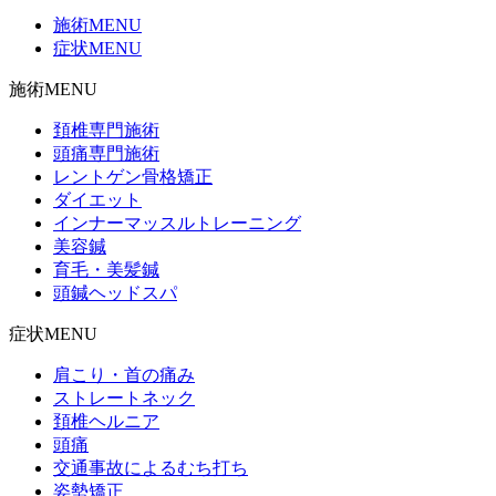
施術MENU
症状MENU
施術MENU
頚椎専門施術
頭痛専門施術
レントゲン骨格矯正
ダイエット
インナーマッスルトレーニング
美容鍼
育毛・美髪鍼
頭鍼ヘッドスパ
症状MENU
肩こり・首の痛み
ストレートネック
頚椎ヘルニア
頭痛
交通事故によるむち打ち
姿勢矯正