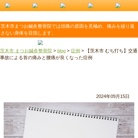
茨木市まつお鍼灸整骨院では頭痛の原因を見極め、痛みを繰り返
さない身体を目指します。
茨木市 まつお鍼灸整骨院
>
blog
>
症例
>
【茨木市 むち打ち】交通
事故による首の痛みと腰痛が良くなった症例
【茨木市 むち打ち】交通事故による首の痛みと腰痛が良く
なった症例
2024年09月15日