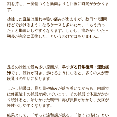
割を持ち、一度傷つくと筋肉よりも回復に時間がかかりま
す。
捻挫した直後は腫れや強い痛みが出ますが、数日〜1週間
ほどで歩けるようになるケースも多いため、「もう治っ
た」と勘違いしやすくなります。しかし、痛みが引いた＝
靭帯が完全に回復した、というわけではありません。
痛みが長引く理由① 早すぎる復帰
足首の捻挫で最も多い原因が、
早すぎる日常復帰・運動復
帰
です。腫れが引き、歩けるようになると、多くの人が普
段通りの生活に戻ります。
しかし靭帯は、見た目や痛みが落ち着いてからも、内部で
は修復途中の状態が続いています。その状態で体重がかか
り続けると、治りかけた靭帯に再び負担がかかり、炎症が
慢性化しやすくなります。
結果として、「ずっと違和感が残る」「使うと痛む」とい