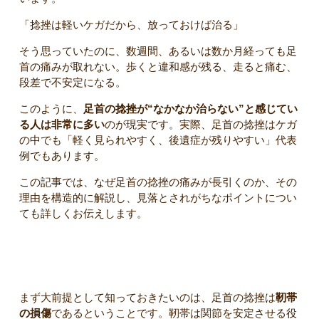
「捻挫は軽いケガだから、放っておけば治る」
そう思っていたのに、数週間、あるいは数か月経っても足
首の痛みが取れない。歩くと違和感が残る、走ると痛む、
段差で不安定になる。
このように、
足首の捻挫が“なかなか治らない”と感じてい
る人は非常に多い
のが現実です。実際、足首の捻挫はケガ
の中でも「軽く見られやすく、後遺症が残りやすい」代表
例でもあります。
この記事では、なぜ足首の捻挫の痛みが長引くのか、その
理由を構造的に解説し、見落とされがちなポイントについ
ても詳しくお伝えします。
足首の捻挫は「靭帯のケガ」
まず大前提として知っておきたいのは、足首の捻挫は
靭帯
の損傷
であるということです。靭帯は関節を安定させる役