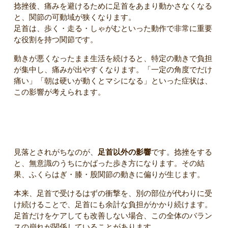
捻挫後、痛みを避けるために足首をあまり動かさなくなる
と、関節の可動域が狭くなります。
足首は、歩く・走る・しゃがむといった動作で非常に重要
な役割を持つ関節です。
動きが悪くなったまま生活を続けると、特定の動きで負担
が集中し、痛みが出やすくなります。「一定の角度でだけ
痛い」「朝は硬いが動くとマシになる」といった症状は、
この影響が考えられます。
痛みが長引く理由④ 足首以外に問題がある
見落とされがちなのが、
足首以外の影響
です。捻挫をする
と、無意識のうちにかばった歩き方になります。その結
果、ふくらはぎ・膝・股関節の動きに偏りが生じます。
本来、足首で受けるはずの衝撃を、別の部位が代わりに受
け続けることで、足首にも余計な負担がかかり続けます。
足首だけをケアしても改善しない場合、この全体のバラン
スの崩れが関係していることがあります。