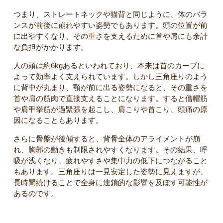
つまり、ストレートネックや猫背と同じように、体のバラ
ンスが前後に崩れやすい姿勢でもあります。頭の位置が前
に出やすくなり、その重さを支えるために首や肩にも余計
な負担がかかります。
人の頭は約6kgあるといわれており、本来は首のカーブに
よって効率よく支えられています。しかし三角座りのよう
に背中が丸まり、顎が前に出る姿勢になると、その重さを
首や肩の筋肉で直接支えることになります。すると僧帽筋
や肩甲挙筋が過緊張を起こし、肩こりや首こり、頭痛の原
因になることもあります。
さらに骨盤が後傾すると、背骨全体のアライメントが崩
れ、胸郭の動きも制限されやすくなります。その結果、呼
吸が浅くなり、疲れやすさや集中力の低下につながること
もあります。三角座りは一見安定した姿勢に見えますが、
長時間続けることで全身に連鎖的な影響を及ぼす可能性が
あるのです。