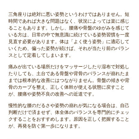
三角座りは絶対に悪い姿勢というわけではありません。短
時間であれば大きな問題はなく、状況によっては楽に感じ
ることもあります。しかし、腰痛や骨盤のゆがみを感じて
いる方は、日常の中で無意識に続けている姿勢習慣を一度
見直す必要があります。体は「よく使う姿勢」に適応して
いくため、偏った姿勢が続けば、それが当たり前のバラン
スとして定着してしまいます。
痛みが出ている場所だけをマッサージしたり湿布で対処し
たりしても、土台である骨盤や背骨のバランスが崩れたま
までは根本的な改善にはつながりません。骨盤の傾きや背
骨のカーブを整え、正しく体幹が使える状態に戻すこと
が、腰痛や姿勢不良の改善への近道です。
慢性的な腰のだるさや姿勢の崩れが気になる場合は、自己
判断だけで済ませず、体全体のバランスを専門的にチェッ
クすることをおすすめします。原因を正しく把握すること
が、再発を防ぐ第一歩になります。