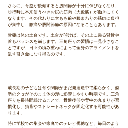
さらに、骨盤が後傾すると股関節が十分に伸びなくなり、
歩行時に本来使うべきお尻の筋肉（大殿筋）が働きにくく
なります。その代わりに太もも前や膝まわりの筋肉に負担
が集中し、膝痛や股関節痛の原因になることもあります。
骨盤は体の土台です。土台が傾けば、その上に乗る背骨や
首もバランスを崩します。三角座りの習慣は一見小さなこ
とですが、日々の積み重ねによって全身のアライメントを
乱す引き金になり得るのです。
子どもは特に注意が必要
成長期の子どもは骨や関節がまだ発達途中で柔らかく、姿
勢のクセがそのまま体の形に影響しやすい時期です。三角
座りを長時間続けることで、骨盤後傾や背中の丸まりが習
慣化し、猫背やストレートネックが固定化する可能性があ
ります。
特に学校での集会や家庭でのテレビ視聴など、毎日のよう