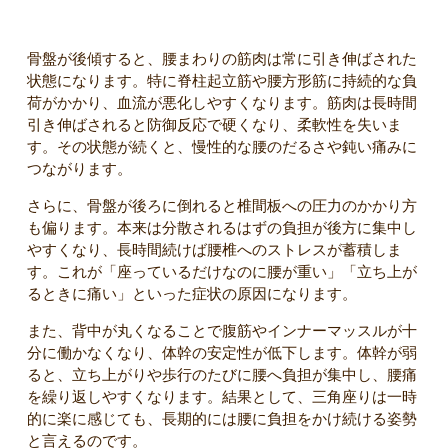
三角座りが腰痛につながる理由
骨盤が後傾すると、腰まわりの筋肉は常に引き伸ばされた
状態になります。特に脊柱起立筋や腰方形筋に持続的な負
荷がかかり、血流が悪化しやすくなります。筋肉は長時間
引き伸ばされると防御反応で硬くなり、柔軟性を失いま
す。その状態が続くと、慢性的な腰のだるさや鈍い痛みに
つながります。
さらに、骨盤が後ろに倒れると椎間板への圧力のかかり方
も偏ります。本来は分散されるはずの負担が後方に集中し
やすくなり、長時間続けば腰椎へのストレスが蓄積しま
す。これが「座っているだけなのに腰が重い」「立ち上が
るときに痛い」といった症状の原因になります。
また、背中が丸くなることで腹筋やインナーマッスルが十
分に働かなくなり、体幹の安定性が低下します。体幹が弱
ると、立ち上がりや歩行のたびに腰へ負担が集中し、腰痛
を繰り返しやすくなります。結果として、三角座りは一時
的に楽に感じても、長期的には腰に負担をかけ続ける姿勢
と言えるのです。